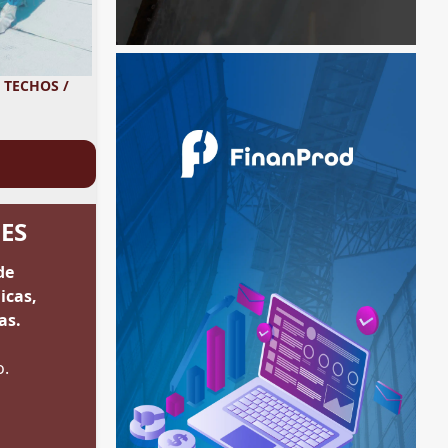
 TECHOS /
ES
de
icas,
as.
o.